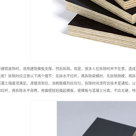
行建筑装饰时，须用建筑模板支撑，然后拆除。但是，很多人在拆除时并不在意，造成
失呢？拆除时应注意以下两个细节：先拆水平拉杆，再拆除梁模时，先拆除侧模，再拆
混凝土强度须满足。清理须到位，涂刷脱模剂应均匀，拆除时间须符合技术室通知，以
和拉杆，再拆除水平背楞，用撬棍轻轻撬起模板，使模板与混凝土分离，不应太硬，特