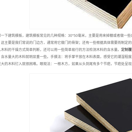
解一下建筑模板，建筑模板常见的几种规格：30*50毫米，主要是用来掉棚或者做一些内部
，这主要是我们常说的门边方，通常用它做门的骨架；还有一些根据具体需要而制定的
从木料的干燥方式简单判断，还可以用一些简单易行的方法检测木料的含水量。
定制
覆
，含水量大的木料就明显重一些。手摸法：将手掌平放在木料表面，感受它的潮湿程度
度大的木料钉入就很困难。眼观法：一根木方，如果从头到尾有多个节疤，节疤处呈现