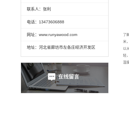
联系人：张利
电话：13473606888
网址：www.runyawood.com
了
米
地址：河北省廊坊市左各庄经济开发区
以
轻
湿