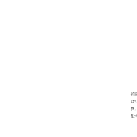
拆
以
算
张