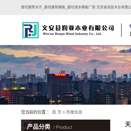
廊坊建筑木方_廊坊建筑模板_廊坊清水模板厂家-文安县润亚木业有限
您当前的位置 ：
首 页
>
热推信息
P
天
产品分类
Product