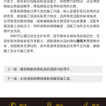
力更大，很容易出现板面粘连混凝土、拆模费力的情况，还会增加
模板边角破损概率，降低模板反复周转使用的次数。
想要规避模板过厚引发的施工问题，核心是摒弃盲目加厚的选
材思维，根据施工现场实际受力情况，选用厚度适配的标准板材。
合理厚度的建筑模板，能够兼顾板面支撑强度与自身重量，适配常
规混凝土浇筑压力，同时保障拆模顺畅度，适配工地常态化支模拆
模作业流程。
同时可以通过优化支护布局，提升整体支模体系的稳定性，无
需依靠加厚板材提升承载力。搭配规格合适的廊坊
建筑木方
规整排
布，加固整体支撑结构，弥补普通厚度模板的支撑不足问题，兼顾
施工安全与施工效率。
上一篇：
建筑模板拆模粘皮的成因与处理方...
下一篇：
水泥浇筑晾晒脱模标准建筑施工脱...
电话
地址
留言