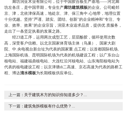
廊坊润亚木业有限公司，位于中国胶合板生产基地——河北廊
坊左各庄，是中国早期，专业生产
廊坊建筑模板
的企业。公司毗邻
京、津，北依津保高速，地处京、津、保三角中.心地带，地理位置
十分优越。坚持"严谨、踏实、团结、创新"的企业精神和"专注、专
业、效率、效果"的企业宗旨，润亚木业追求品质，提供优.质服务，
走出了一条坚定执着的发展之路。
经23道工序，运用两次成型工艺，层层酚胶，循环使用次数
高，深受客户信赖。以北京国家体育场主体（鸟巢）、国家大剧
院、中.央电视台新台址为代表的国家重.点工程；以首都国际机场、
上海国际机场、昆明国际机场为代表的机场建设工程；以广东台山
核电站、福建福鼎核电站、大连红沿河核电站、山东海阳核电站为
代表的核电建设工程；以京津塘di二高速、京石高速为代表的路桥工
程、博达
清水模板
为长期模板供应单位。
上一篇：
关于建筑木方的知识你知道多少？...
下一篇：
建筑免拆模板有什么优势？...