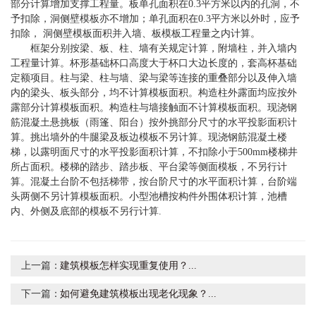
部分计算增加支撑工程量。板单孔面积在0.3平方米以内的孔洞，不
予扣除，洞侧壁模板亦不增加；单孔面积在0.3平方米以外时，应予
扣除， 洞侧壁模板面积并入墙、板模板工程量之内计算。
框架分别按梁、板、柱、墙有关规定计算，附墙柱，并入墙内
工程量计算。杯形基础杯口高度大于杯口大边长度的，套高杯基础
定额项目。柱与梁、柱与墙、梁与梁等连接的重叠部分以及伸入墙
内的梁头、板头部分，均不计算模板面积。构造柱外露面均应按外
露部分计算模板面积。构造柱与墙接触面不计算模板面积。现浇钢
筋混凝土悬挑板（雨篷、阳台）按外挑部分尺寸的水平投影面积计
算。挑出墙外的牛腿梁及板边模板不另计算。现浇钢筋混凝土楼
梯，以露明面尺寸的水平投影面积计算，不扣除小于500mm楼梯井
所占面积。楼梯的踏步、踏步板、平台梁等侧面模板，不另行计
算。混凝土台阶不包括梯带，按台阶尺寸的水平面积计算，台阶端
头两侧不另计算模板面积。小型池槽按构件外围体积计算，池槽
内、外侧及底部的模板不另行计算.
上一篇：
建筑模板怎样实现重复使用？...
下一篇：
如何避免建筑模板出现老化现象？...